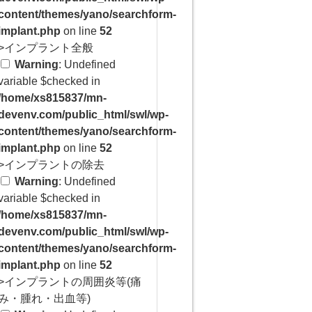
content/themes/yano/searchform-
implant.php
on line
52
>インプラント全般
Warning
: Undefined
variable $checked in
/home/xs815837/mn-
devenv.com/public_html/swl/wp-
content/themes/yano/searchform-
implant.php
on line
52
>インプラントの除去
Warning
: Undefined
variable $checked in
/home/xs815837/mn-
devenv.com/public_html/swl/wp-
content/themes/yano/searchform-
implant.php
on line
52
>インプラントの周囲炎等(痛
み・腫れ・出血等)