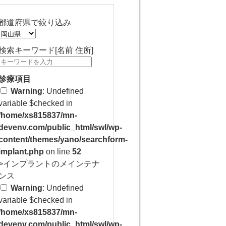
都道府県で絞り込み
検索キーワード[名前 住所]
診療項目
Warning
: Undefined
variable $checked in
/home/xs815837/mn-
devenv.com/public_html/swl/wp-
content/themes/yano/searchform-
implant.php
on line
52
>インプラントのメインテナ
ンス
Warning
: Undefined
variable $checked in
/home/xs815837/mn-
devenv.com/public_html/swl/wp-