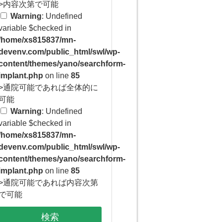
>内容次第で可能
Warning
: Undefined
variable $checked in
/home/xs815837/mn-
devenv.com/public_html/swl/wp-
content/themes/yano/searchform-
implant.php
on line
85
>通院可能であれば全体的に
可能
Warning
: Undefined
variable $checked in
/home/xs815837/mn-
devenv.com/public_html/swl/wp-
content/themes/yano/searchform-
implant.php
on line
85
>通院可能であれば内容次第
で可能