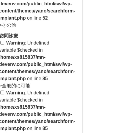
devenv.com/public_html/swl/wp-
content/themes/yano/searchform-
implant.php
on line
52
>その他
訪問診療
Warning
: Undefined
variable $checked in
/home/xs815837/mn-
devenv.com/public_html/swl/wp-
content/themes/yano/searchform-
implant.php
on line
85
>全般的に可能
Warning
: Undefined
variable $checked in
/home/xs815837/mn-
devenv.com/public_html/swl/wp-
content/themes/yano/searchform-
implant.php
on line
85