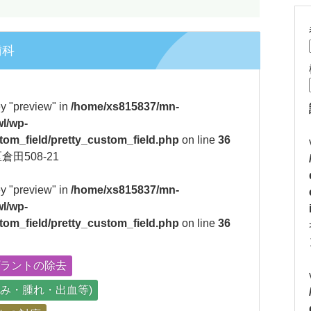
歯科
ey "preview" in
/home/xs815837/mn-
l/wp-
tom_field/pretty_custom_field.php
on line
36
田508-21
ey "preview" in
/home/xs815837/mn-
l/wp-
tom_field/pretty_custom_field.php
on line
36
ラントの除去
み・腫れ・出血等)