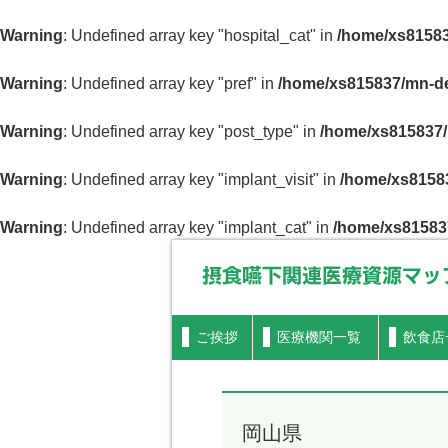
Warning
: Undefined array key "hospital_cat" in
/home/xs81583
Warning
: Undefined array key "pref" in
/home/xs815837/mn-de
Warning
: Undefined array key "post_type" in
/home/xs815837/
Warning
: Undefined array key "implant_visit" in
/home/xs81583
Warning
: Undefined array key "implant_cat" in
/home/xs81583
摂食嚥下関連医療資源マップ
ご挨拶
医療機関一覧
飲食店
岡山県