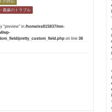
トの対応
・義歯のトラブル
ey "preview" in
/home/xs815837/mn-
l/wp-
tom_field/pretty_custom_field.php
on line
36