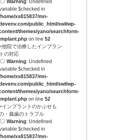
Warning
: Undefined
variable $checked in
/home/xs815837/mn-
devenv.com/public_html/swl/wp-
content/themes/yano/searchform-
implant.php
on line
52
>他院で治療したインプラン
トの対応
Warning
: Undefined
variable $checked in
/home/xs815837/mn-
devenv.com/public_html/swl/wp-
content/themes/yano/searchform-
implant.php
on line
52
>インプラントのかぶせも
の・義歯のトラブル
Warning
: Undefined
variable $checked in
/home/xs815837/mn-