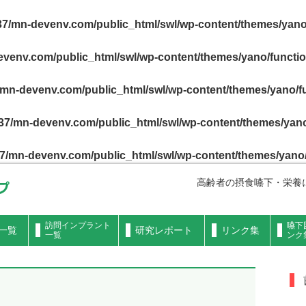
7/mn-devenv.com/public_html/swl/wp-content/themes/yano
venv.com/public_html/swl/wp-content/themes/yano/functi
mn-devenv.com/public_html/swl/wp-content/themes/yano/f
7/mn-devenv.com/public_html/swl/wp-content/themes/yano
7/mn-devenv.com/public_html/swl/wp-content/themes/yano
高齢者の摂食嚥下・栄養
訪問インプラント
嚥下
一覧
研究レポート
リンク集
一覧
ンク